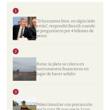
1
“Si buscamos bien, en algún lado
están”, respondió Bausili cuando
le preguntaron por 4 billones de
pesos
2
Rutas: la plata se coloca en
instrumentos financieros en
lugar de hacer asfalto
3
Piden transitar con precaución
por la ruta 78 que une la 3 con