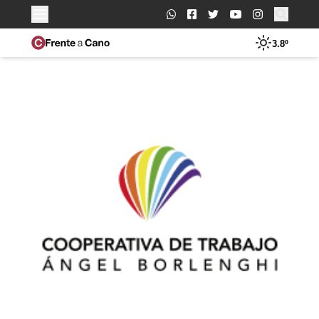
Buscar:
3.8º