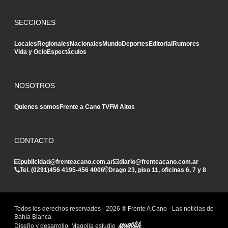
SECCIONES
Locales
Regionales
Nacionales
Mundo
Deportes
Editorial
Rumores
Vida y Ocio
Espectáculos
NOSOTROS
Quienes somos
Frente a Cano TV
FM Altos
CONTACTO
publicidad@frenteacano.com.ar
diario@frenteacano.com.ar
Tel. (0291)
456 4195
-
456 4006
Drago 23, piso 11, oficinas 6, 7 y 8
Todos los derechos reservados -
2026
® Frente A Cano - Las noticias de
Bahía Blanca
Diseño y desarrollo:
Magolla estudio