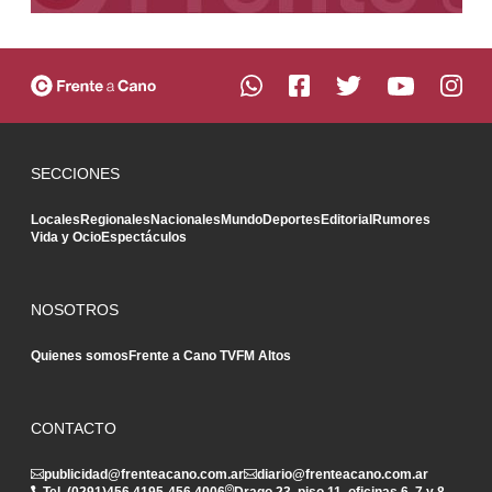
SECCIONES
Locales
Regionales
Nacionales
Mundo
Deportes
Editorial
Rumores
Vida y Ocio
Espectáculos
NOSOTROS
Quienes somos
Frente a Cano TV
FM Altos
CONTACTO
publicidad@frenteacano.com.ar
diario@frenteacano.com.ar