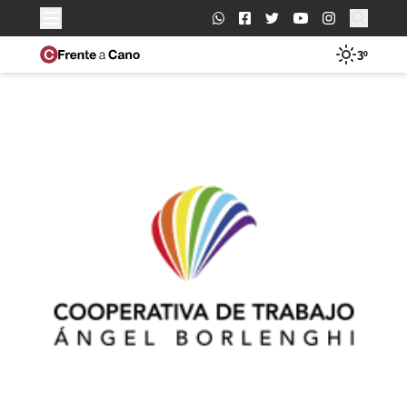
Buscar:
3º