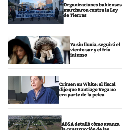
Organizaciones bahienses
marcharon contra la Ley
de Tierras
Ya sin lluvia, seguirá el
viento sur y el frío
intenso
Crimen en White: el fiscal
dijo que Santiago Vega no
era parte de la pelea
ABSA detalló cómo avanza
la construcción de las