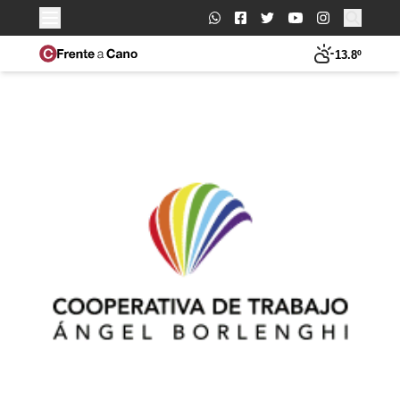
Buscar:
13.8º