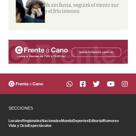
Ya sin lluvia, seguirá el viento sur
y el frío intenso
SECCIONES
Locales
Regionales
Nacionales
Mundo
Deportes
Editorial
Rumores
Vida y Ocio
Espectáculos