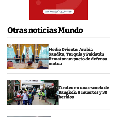
Otras noticias Mundo
Medio Oriente: Arabia
Saudita, Turquía y Pakistán
firmaton un pacto de defensa
mutua
Tiroteo en una escuela de
Bangkok: 8 muertos y 30
heridos