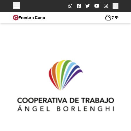
Buscar:
7.5º