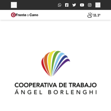
Buscar:
11.1º