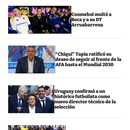
Conmebol multó a
Boca y a su DT
Arruabarrena
“Chiqui” Tapia ratificó su
deseo de seguir al frente de la
AFA hasta el Mundial 2030
Uruguay confirmó a un
histórico futbolista como
nuevo director técnico de la
selección