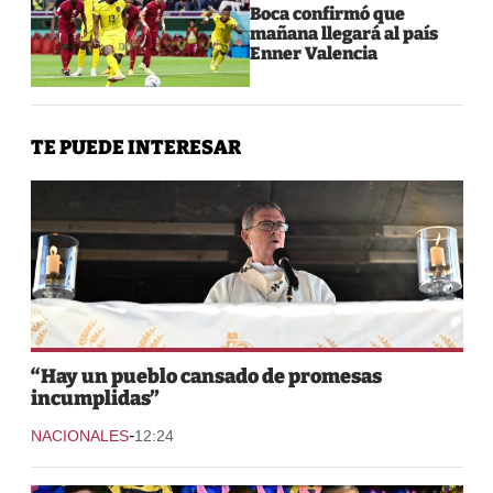
Boca confirmó que
mañana llegará al país
Enner Valencia
TE PUEDE INTERESAR
“Hay un pueblo cansado de promesas
incumplidas”
-
NACIONALES
12:24