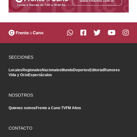
SECCIONES
Locales
Regionales
Nacionales
Mundo
Deportes
Editorial
Rumores
Vida y Ocio
Espectáculos
NOSOTROS
Quienes somos
Frente a Cano TV
FM Altos
CONTACTO