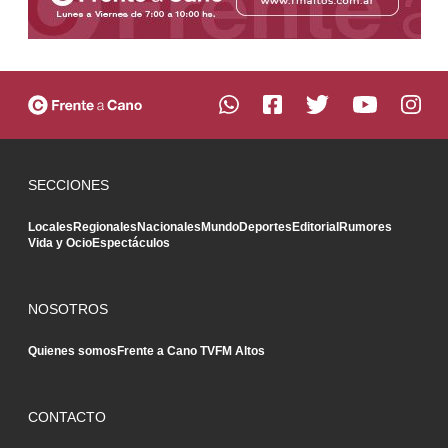
SECCIONES
Locales
Regionales
Nacionales
Mundo
Deportes
Editorial
Rumores
Vida y Ocio
Espectáculos
NOSOTROS
Quienes somos
Frente a Cano TV
FM Altos
CONTACTO