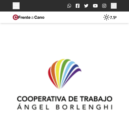
Buscar:
7.5º