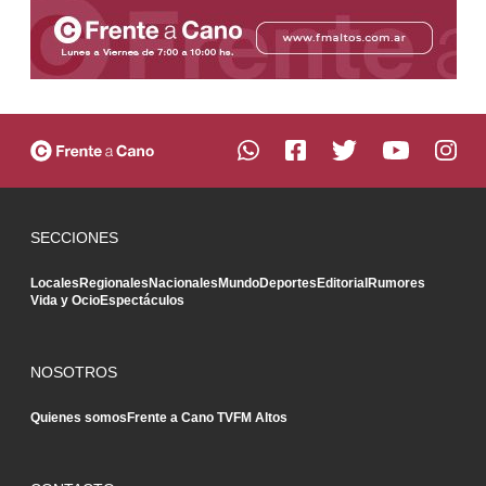
SECCIONES
Locales
Regionales
Nacionales
Mundo
Deportes
Editorial
Rumores
Vida y Ocio
Espectáculos
NOSOTROS
Quienes somos
Frente a Cano TV
FM Altos