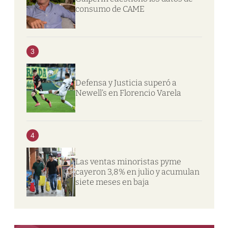
consumo de CAME
3
Defensa y Justicia superó a
Newell’s en Florencio Varela
4
Las ventas minoristas pyme
cayeron 3,8% en julio y acumulan
siete meses en baja