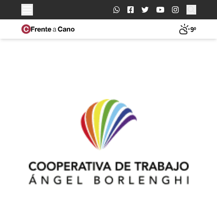
Buscar:
9º