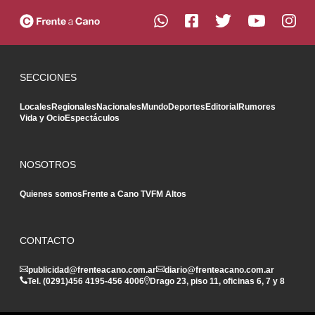
SECCIONES
Locales
Regionales
Nacionales
Mundo
Deportes
Editorial
Rumores
Vida y Ocio
Espectáculos
NOSOTROS
Quienes somos
Frente a Cano TV
FM Altos
CONTACTO
publicidad@frenteacano.com.ar
diario@frenteacano.com.ar
Tel. (0291)
456 4195
-
456 4006
Drago 23, piso 11, oficinas 6, 7 y 8