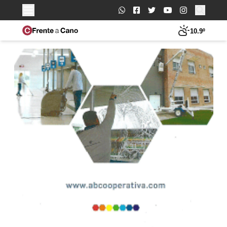
Buscar:
10.9º