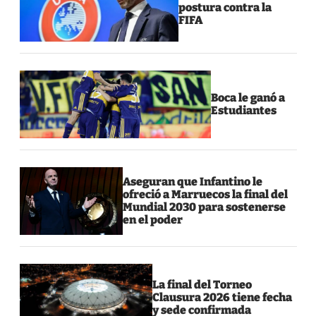
postura contra la
FIFA
Boca le ganó a
Estudiantes
Aseguran que Infantino le
ofreció a Marruecos la final del
Mundial 2030 para sostenerse
en el poder
La final del Torneo
Clausura 2026 tiene fecha
y sede confirmada