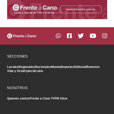
SECCIONES
Locales
Regionales
Nacionales
Mundo
Deportes
Editorial
Rumores
Vida y Ocio
Espectáculos
NOSOTROS
Quienes somos
Frente a Cano TV
FM Altos