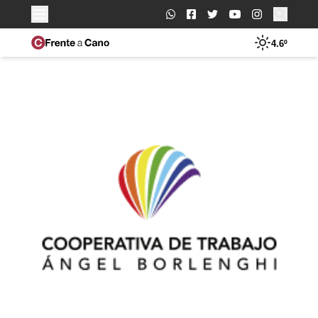
Buscar:
4.6º