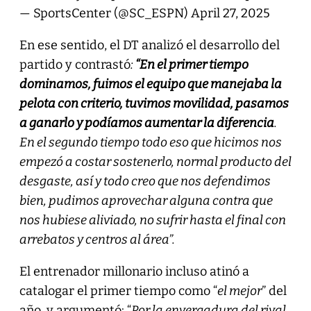
— SportsCenter (@SC_ESPN)
April 27, 2025
En ese sentido, el DT analizó el desarrollo del
partido y contrastó
:
“En el primer tiempo
dominamos, fuimos el equipo que manejaba la
pelota con criterio, tuvimos movilidad, pasamos
a ganarlo y podíamos aumentar la diferencia
.
En el segundo tiempo todo eso que hicimos nos
empezó a costar sostenerlo, normal producto del
desgaste, así y todo creo que nos defendimos
bien, pudimos aprovechar alguna contra que
nos hubiese aliviado, no sufrir hasta el final con
arrebatos y centros al área”.
El entrenador millonario incluso atinó a
catalogar el primer tiempo como “
el mejor
” del
año, y argumentó: “
Por la envergadura del rival