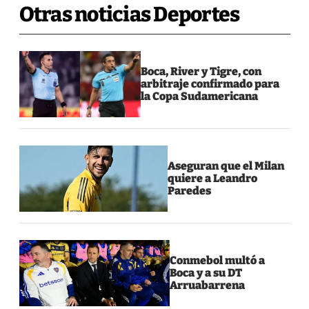
Otras noticias Deportes
Boca, River y Tigre, con
arbitraje confirmado para
la Copa Sudamericana
Aseguran que el Milan
quiere a Leandro
Paredes
Conmebol multó a
Boca y a su DT
Arruabarrena