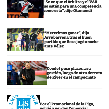
“Se ve que el árbitro y el VAR
no están para una competencia
como esta”, dijo Otamendi
“Merecimos ganar”, dijo
Arrubarrena tras el buen
partido que Boca jugó anoche
ante Vélez
Coudet puso plazos a su
gestión, luego de otra derrota
de River en el campeonato
Por el Promocional de la Liga,
volvió a perder Comercial