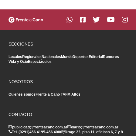
SECCIONES
Locales
Regionales
Nacionales
Mundo
Deportes
Editorial
Rumores
Vida y Ocio
Espectáculos
NOSOTROS
Quienes somos
Frente a Cano TV
FM Altos
CONTACTO
publicidad@frenteacano.com.ar
diario@frenteacano.com.ar
Tel. (0291)
456 4195
-
456 4006
Drago 23, piso 11, oficinas 6, 7 y 8