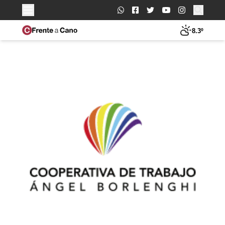
Buscar:
8.3º