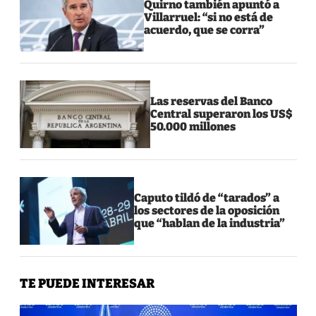
Quirno también apuntó a
Villarruel: “si no está de
acuerdo, que se corra”
Las reservas del Banco
Central superaron los US$
50.000 millones
Caputo tildó de “tarados” a
los sectores de la oposición
que “hablan de la industria”
TE PUEDE INTERESAR