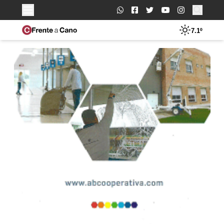
Buscar:
7.1º