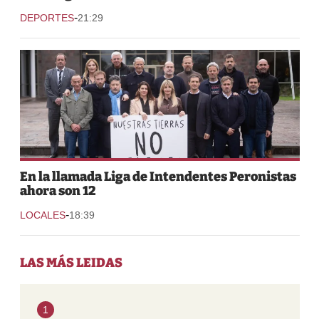
-
DEPORTES
21:29
En la llamada Liga de Intendentes Peronistas
ahora son 12
-
LOCALES
18:39
LAS MÁS LEIDAS
1