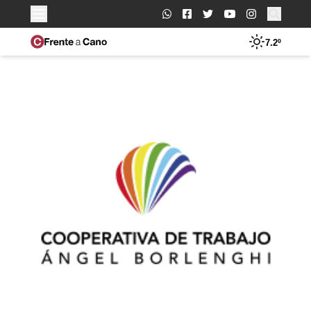
Buscar:
7.2º