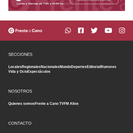
SECCIONES
Locales
Regionales
Nacionales
Mundo
Deportes
Editorial
Rumores
Vida y Ocio
Espectáculos
NOSOTROS
Quienes somos
Frente a Cano TV
FM Altos
CONTACTO