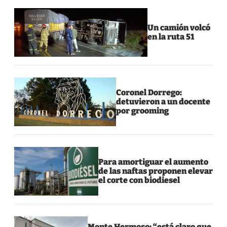
Un camión volcó
en la ruta 51
Coronel Dorrego:
detuvieron a un docente
por grooming
Para amortiguar el aumento
de las naftas proponen elevar
el corte con biodiesel
Monte Hermoso: “está claro que