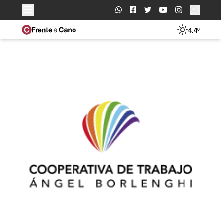
Buscar:
4.4º