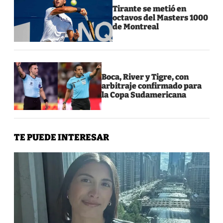
Tirante se metió en
octavos del Masters 1000
de Montreal
Boca, River y Tigre, con
arbitraje confirmado para
la Copa Sudamericana
TE PUEDE INTERESAR