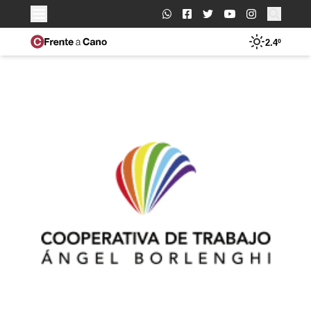
Buscar:
2.4º