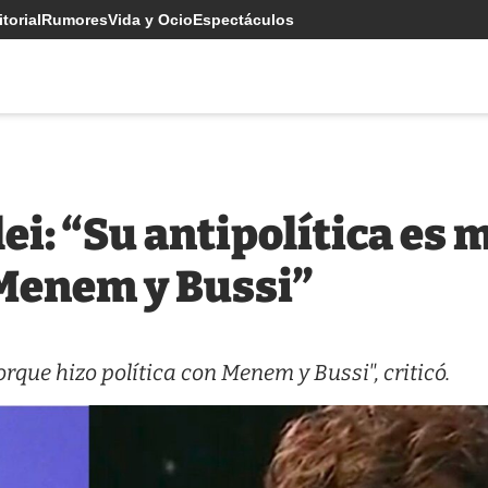
torial
Rumores
Vida y Ocio
Espectáculos
lei: “Su antipolítica es
 Menem y Bussi”
orque hizo política con Menem y Bussi", criticó.