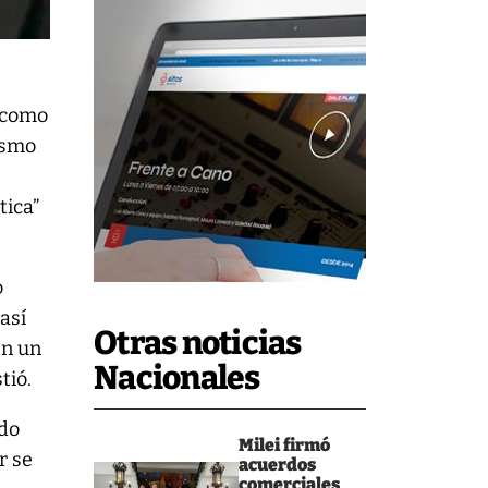
y como
mismo
tica”
o
así
Otras noticias
en un
Nacionales
tió.
ado
Milei firmó
r se
acuerdos
comerciales