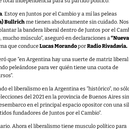
total independencia para su partido político.
a
. Estoy en Juntos por el Cambio y a mí las peleas
a) Bullrich
me tienen absolutamente sin cuidado. Nos
lantar la bandera liberal dentro de Juntos por el Cam
 mucho músculo”, aseguró en declaraciones a
“Nuev
rama que conduce
Lucas Morando
por
Radio Rivadavia.
eró que “en Argentina hay una suerte de matriz liberal
ndo peleándose para ver quién tiene una cuota de
rsos”.
ado el liberalismo en la Argentina es “histórico”, no sól
elecciones del 2021 en la provincia de Buenos Aires si
esembarco en el principal espacio opositor con una sil
tidos fundadores de Juntos por el Cambio”.
ario. Ahora el liberalismo tiene musculo político para