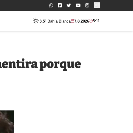
Buscar:
5:11
3.5º
Bahía Blanca
7.8.2026
 mentira porque