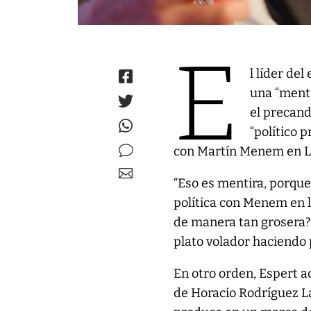
E
l líder de
una “menti
el precand
“político p
con Martín Menem en La
“Eso es mentira, porque 
política con Menem en 
de manera tan grosera? S
plato volador haciendo po
En otro orden, Espert a
de Horacio Rodríguez La