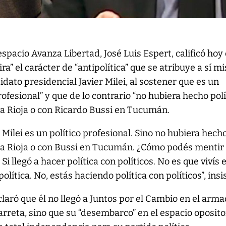
l espacio Avanza Libertad, José Luis Espert, calificó ho
ra” el carácter de “antipolítica” que se atribuye a sí 
idato presidencial Javier Milei, al sostener que es un
rofesional” y que de lo contrario “no hubiera hecho polí
 Rioja o con Ricardo Bussi en Tucumán.
Milei es un político profesional. Sino no hubiera hech
la Rioja o con Bussi en Tucumán. ¿Cómo podés mentir 
i llegó a hacer política con políticos. No es que vivís 
lítica. No, estás haciendo política con políticos”, insis
claró que él no llegó a Juntos por el Cambio en el arm
rreta, sino que su “desembarco” en el espacio oposito