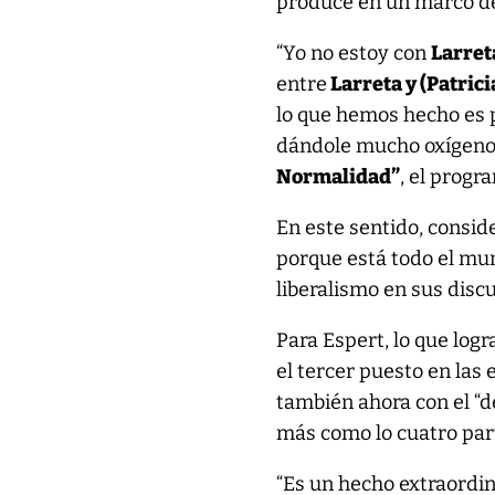
produce en un marco de 
“Yo no estoy con
Larret
entre
Larreta y (Patrici
lo que hemos hecho es p
dándole mucho oxígeno,
Normalidad”
, el prog
En este sentido, consid
porque está todo el mu
liberalismo en sus discu
Para Espert, lo que logr
el tercer puesto en las 
también ahora con el “d
más como lo cuatro par
“Es un hecho extraordin