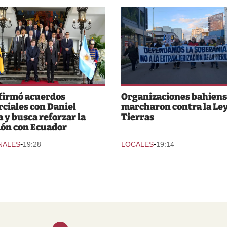
 firmó acuerdos
Organizaciones bahiens
ciales con Daniel
marcharon contra la Ley
 y busca reforzar la
Tierras
ión con Ecuador
-
-
NALES
19:28
LOCALES
19:14