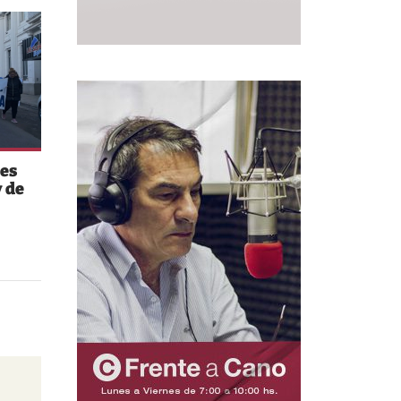
es
 de