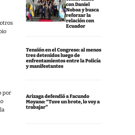
con Daniel
Noboa y busca
reforzar la
relación con
otros
Ecuador
bio
a
Tensión en el Congreso: al menos
tres detenidos luego de
enfrentamientos entre la Policía
y manifestantes
o por
Arizaga defendió a Facundo
no
Moyano: “Tuve un brote, lo voy a
trabajar”
la