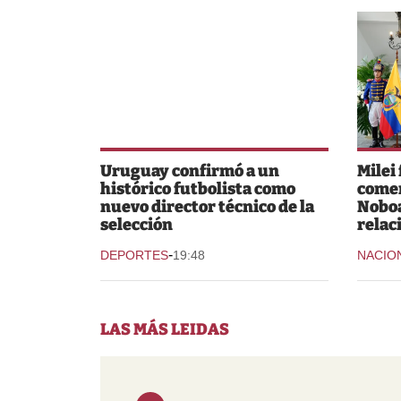
Uruguay confirmó a un
Milei
histórico futbolista como
comer
nuevo director técnico de la
Noboa
selección
relac
-
DEPORTES
19:48
NACIO
LAS MÁS LEIDAS