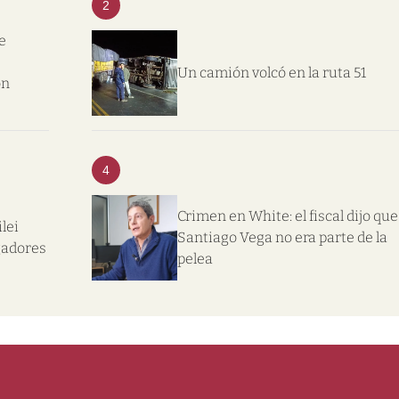
2
e
Un camión volcó en la ruta 51
on
4
Crimen en White: el fiscal dijo que
lei
Santiago Vega no era parte de la
gadores
pelea