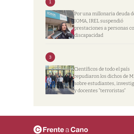
1
Por una millonaria deuda d
IOMA, IREL suspendió
prestaciones a personas c
discapacidad
3
Científicos de todo el país
repudiaron los dichos de Mi
sobre estudiantes, investi
y docentes “terroristas”