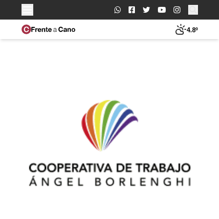
Buscar:
4.8º