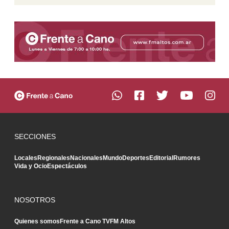
SECCIONES
Locales
Regionales
Nacionales
Mundo
Deportes
Editorial
Rumores
Vida y Ocio
Espectáculos
NOSOTROS
Quienes somos
Frente a Cano TV
FM Altos