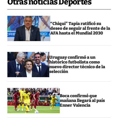
Otras noticias Deportes
“Chiqui” Tapia ratificó su
deseo de seguir al frente de la
AFA hasta el Mundial 2030
Uruguay confirmó a un
histórico futbolista como
nuevo director técnico de la
selección
Boca confirmó que
mañana llegará al país
Enner Valencia