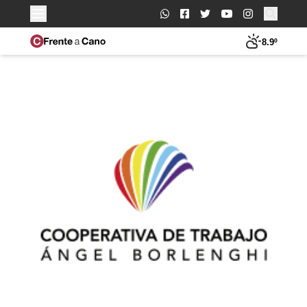
Buscar:
8.9º