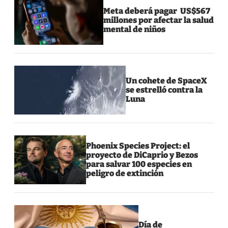
Meta deberá pagar US$567
millones por afectar la salud
mental de niños
Un cohete de SpaceX
se estrelló contra la
Luna
Phoenix Species Project: el
proyecto de DiCaprio y Bezos
para salvar 100 especies en
peligro de extinción
Día de