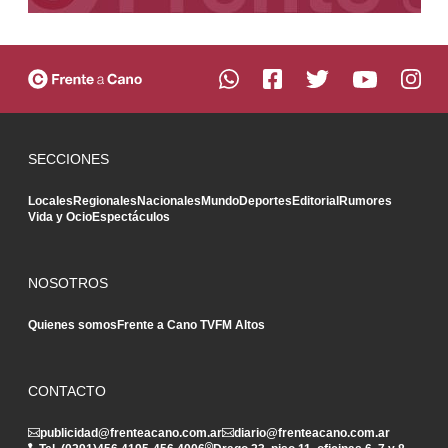
SECCIONES
Locales
Regionales
Nacionales
Mundo
Deportes
Editorial
Rumores
Vida y Ocio
Espectáculos
NOSOTROS
Quienes somos
Frente a Cano TV
FM Altos
CONTACTO
publicidad@frenteacano.com.ar
diario@frenteacano.com.ar