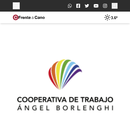
Buscar:
3.6º