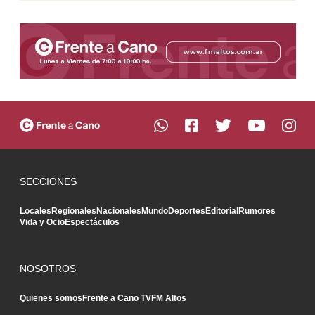
SECCIONES
Locales
Regionales
Nacionales
Mundo
Deportes
Editorial
Rumores
Vida y Ocio
Espectáculos
NOSOTROS
Quienes somos
Frente a Cano TV
FM Altos