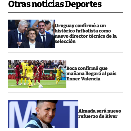
Otras noticias Deportes
Uruguay confirmó a un
histórico futbolista como
nuevo director técnico de la
selección
Boca confirmó que
mañana llegará al país
Enner Valencia
Almada será nuevo
refuerzo de River