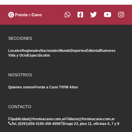
SECCIONES
Locales
Regionales
Nacionales
Mundo
Deportes
Editorial
Rumores
Vida y Ocio
Espectáculos
NOSOTROS
Quienes somos
Frente a Cano TV
FM Altos
CONTACTO
publicidad@frenteacano.com.ar
diario@frenteacano.com.ar
Tel. (0291)
456 4195
-
456 4006
Drago 23, piso 11, oficinas 6, 7 y 8