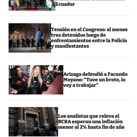
Ecuador
Tensión en el Congreso: al menos
tres detenidos luego de
enfrentamientos entre la Policía
y manifestantes
Arizaga defendió a Facundo
Moyano: “Tuve un brote, lo
voy a trabajar”
Los analistas que releva el
BCRA esperan una inflación
menor al 2% hasta fin de año