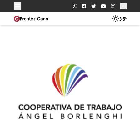
Buscar:
3.5º