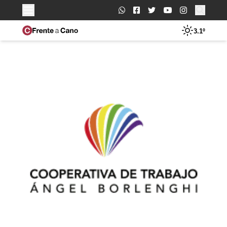
Buscar:
3.1º