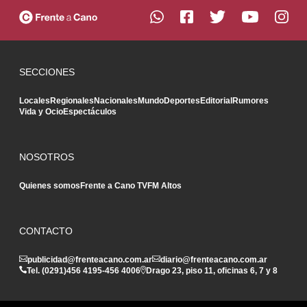
SECCIONES
Locales
Regionales
Nacionales
Mundo
Deportes
Editorial
Rumores
Vida y Ocio
Espectáculos
NOSOTROS
Quienes somos
Frente a Cano TV
FM Altos
CONTACTO
publicidad@frenteacano.com.ar
diario@frenteacano.com.ar
Tel. (0291)
456 4195
-
456 4006
Drago 23, piso 11, oficinas 6, 7 y 8