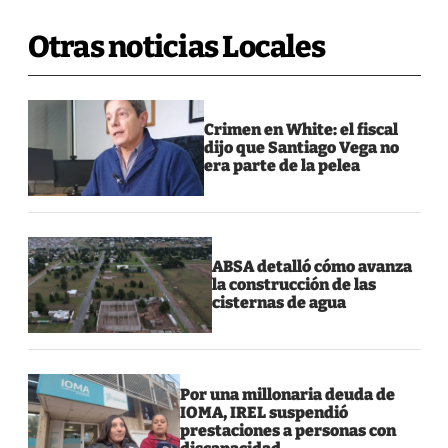
Otras noticias Locales
Crimen en White: el fiscal
dijo que Santiago Vega no
era parte de la pelea
ABSA detalló cómo avanza
la construcción de las
cisternas de agua
Por una millonaria deuda de
IOMA, IREL suspendió
prestaciones a personas con