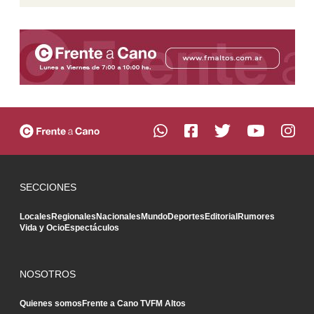
SECCIONES
Locales
Regionales
Nacionales
Mundo
Deportes
Editorial
Rumores
Vida y Ocio
Espectáculos
NOSOTROS
Quienes somos
Frente a Cano TV
FM Altos