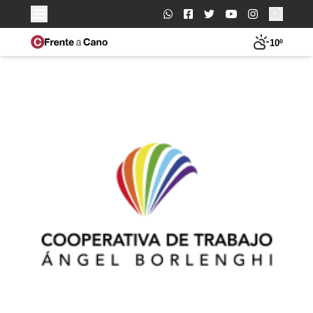
Buscar:
10º