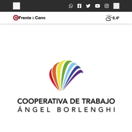
Buscar:
8.4º