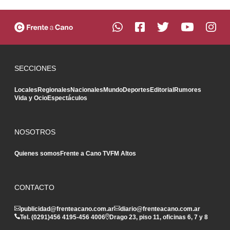
SECCIONES
Locales
Regionales
Nacionales
Mundo
Deportes
Editorial
Rumores
Vida y Ocio
Espectáculos
NOSOTROS
Quienes somos
Frente a Cano TV
FM Altos
CONTACTO
publicidad@frenteacano.com.ar
diario@frenteacano.com.ar
Tel. (0291)
456 4195
-
456 4006
Drago 23, piso 11, oficinas 6, 7 y 8