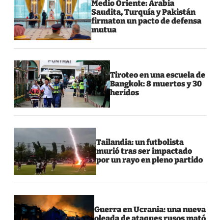
Medio Oriente: Arabia
Saudita, Turquía y Pakistán
firmaton un pacto de defensa
mutua
Tiroteo en una escuela de
Bangkok: 8 muertos y 30
heridos
Tailandia: un futbolista
murió tras ser impactado
por un rayo en pleno partido
Guerra en Ucrania: una nueva
oleada de ataques rusos mató