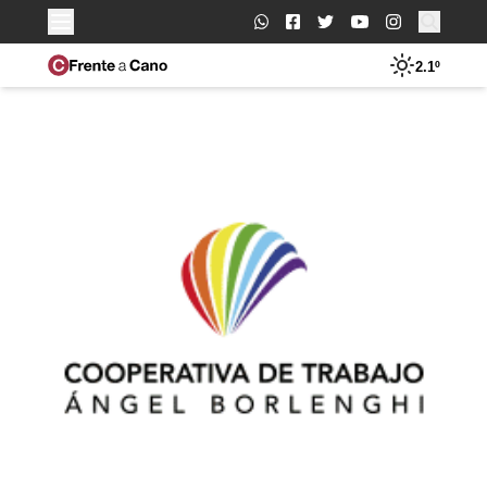
Buscar:
2.1º