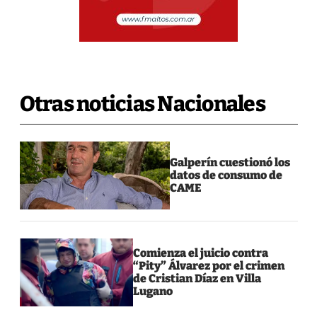
Otras noticias Nacionales
Galperín cuestionó los
datos de consumo de
CAME
Comienza el juicio contra
“Pity” Álvarez por el crimen
de Cristian Díaz en Villa
Lugano