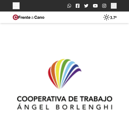
Buscar:
3.7º