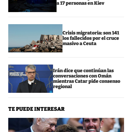
a 17 personas en Kiev
Crisis migratoria: son 141
los fallecidos por el cruce
masivo a Ceuta
Irán dice que continúan las
conversaciones con Omán
mientras Catar pide consenso
regional
TE PUEDE INTERESAR