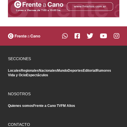
SECCIONES
Locales
Regionales
Nacionales
Mundo
Deportes
Editorial
Rumores
Vida y Ocio
Espectáculos
NOSOTROS
Quienes somos
Frente a Cano TV
FM Altos
CONTACTO