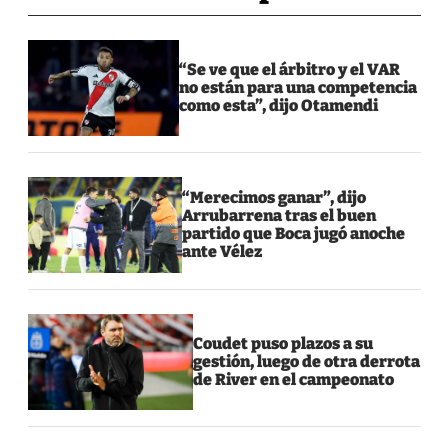
“Se ve que el árbitro y el VAR
no están para una competencia
como esta”, dijo Otamendi
“Merecimos ganar”, dijo
Arrubarrena tras el buen
partido que Boca jugó anoche
ante Vélez
Coudet puso plazos a su
gestión, luego de otra derrota
de River en el campeonato