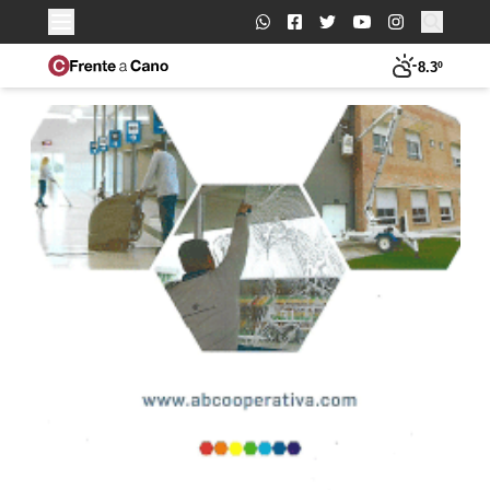
Buscar:
8.3º