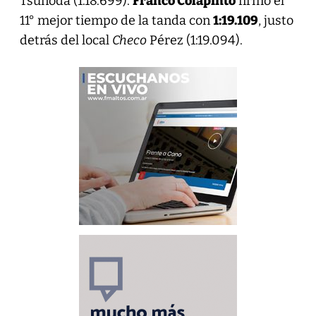
Tsunoda (1:18.699).
Franco Colapinto
firmó el
11° mejor tiempo de la tanda con
1:19.109
, justo
detrás del local
Checo
Pérez (1:19.094).