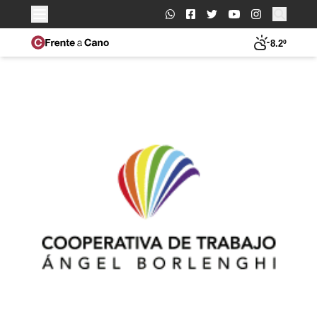
Buscar:
8.2º