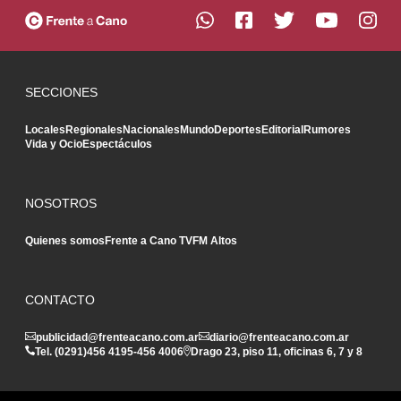
SECCIONES
Locales
Regionales
Nacionales
Mundo
Deportes
Editorial
Rumores
Vida y Ocio
Espectáculos
NOSOTROS
Quienes somos
Frente a Cano TV
FM Altos
CONTACTO
publicidad@frenteacano.com.ar
diario@frenteacano.com.ar
Tel. (0291)
456 4195
-
456 4006
Drago 23, piso 11, oficinas 6, 7 y 8