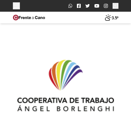
Buscar:
3.5º