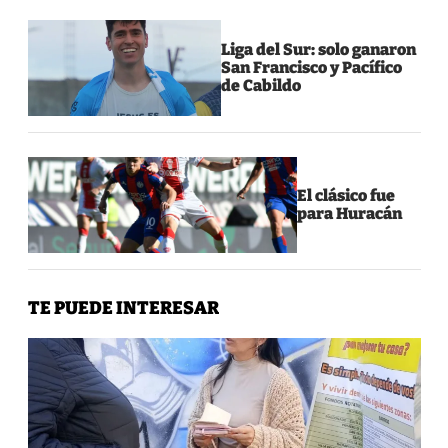
Liga del Sur: solo ganaron
San Francisco y Pacífico
de Cabildo
El clásico fue
para Huracán
TE PUEDE INTERESAR