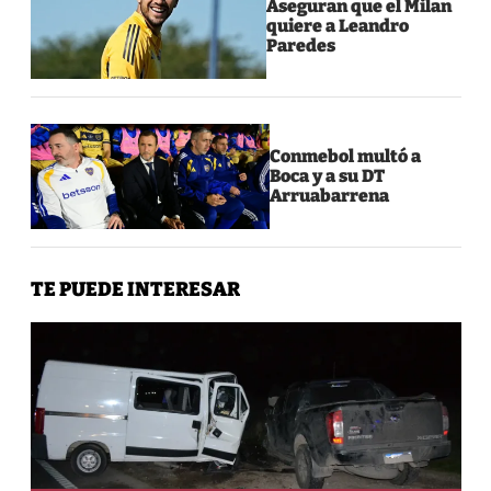
Aseguran que el Milan
quiere a Leandro
Paredes
Conmebol multó a
Boca y a su DT
Arruabarrena
TE PUEDE INTERESAR