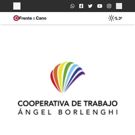
Buscar:
5.3º