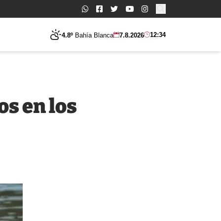
Buscar:
12:34
4.8º
Bahía Blanca
7.8.2026
s en los