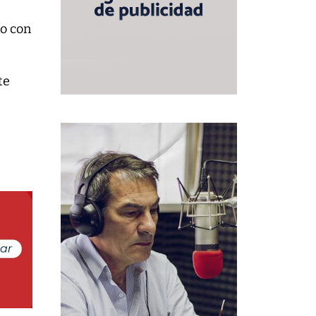
no con
te