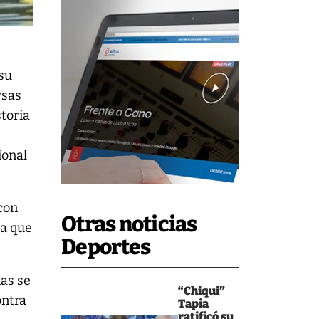
 su
rsas
toria
ional
 con
Otras noticias
ya que
Deportes
nas se
“Chiqui”
ontra
Tapia
ratificó su