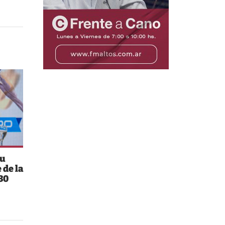
su
 de la
30