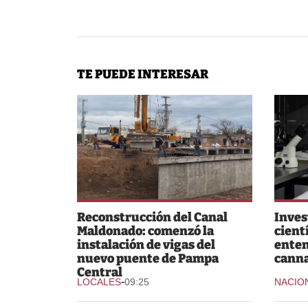
TE PUEDE INTERESAR
Reconstrucción del Canal
Inves
Maldonado: comenzó la
cient
instalación de vigas del
enten
nuevo puente de Pampa
canna
Central
-
LOCALES
09:25
NACIO