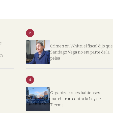
2
e
Crimen en White: el fiscal dijo que
Santiago Vega no era parte de la
on
pelea
4
Organizaciones bahienses
es
marcharon contra la Ley de
Tierras