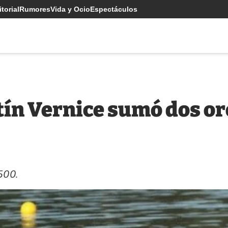
torial
Rumores
Vida y Ocio
Espectáculos
ín Vernice sumó dos oro
500.