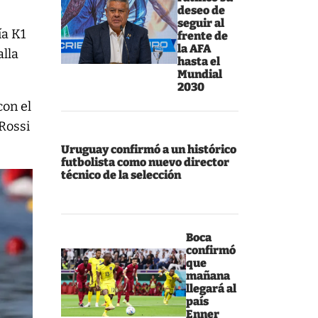
deseo de
seguir al
ía K1
frente de
la AFA
alla
hasta el
Mundial
2030
con el
Rossi
Uruguay confirmó a un histórico
futbolista como nuevo director
técnico de la selección
Boca
confirmó
que
mañana
llegará al
país
Enner