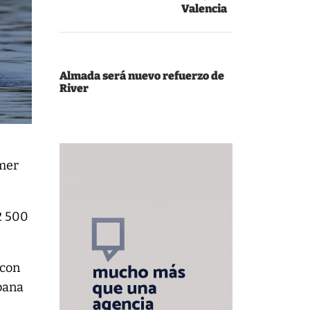
Valencia
Almada será nuevo refuerzo de
River
imer
2 500
 con
ubana