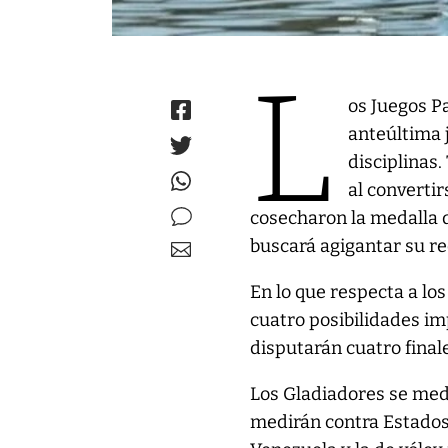
L
os Juegos P
anteúltima 
disciplinas
al converti
cosecharon la medalla d
buscará agigantar su re
En lo que respecta a los
cuatro posibilidades im
disputarán cuatro final
Los Gladiadores se medi
medirán contra Estados