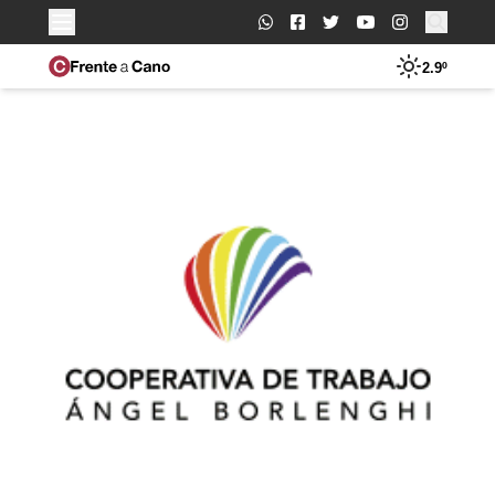
Buscar:
2.9º