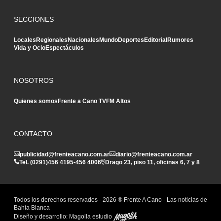
SECCIONES
Locales
Regionales
Nacionales
Mundo
Deportes
Editorial
Rumores
Vida y Ocio
Espectáculos
NOSOTROS
Quienes somos
Frente a Cano TV
FM Altos
CONTACTO
publicidad@frenteacano.com.ar
diario@frenteacano.com.ar
Tel. (0291)
456 4195
-
456 4006
Drago 23, piso 11, oficinas 6, 7 y 8
Todos los derechos reservados -
2026
® Frente A Cano - Las noticias de
Bahía Blanca
Diseño y desarrollo:
Magolla estudio