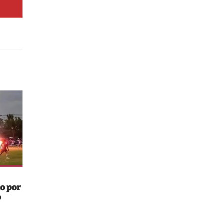
o por
o