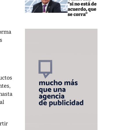
“si no está de
acuerdo, que
se corra”
forma
s
ductos
ntes,
anasta
al
rtir