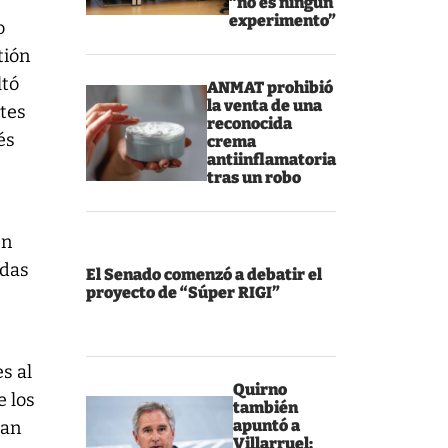
“no es ningún
experimento”
o
tión
ltó
ANMAT prohibió
la venta de una
ntes
reconocida
és
crema
antiinflamatoria
tras un robo
en
odas
El Senado comenzó a debatir el
proyecto de “Súper RIGI”
s al
Quirno
e los
también
apuntó a
ban
Villarruel: