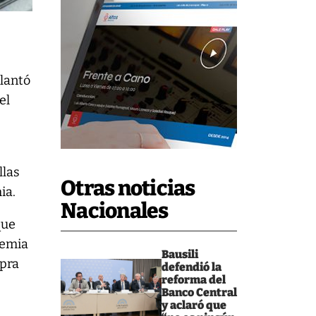
elantó
el
llas
Otras noticias
ia.
Nacionales
que
demia
Bausili
mpra
defendió la
reforma del
Banco Central
y aclaró que