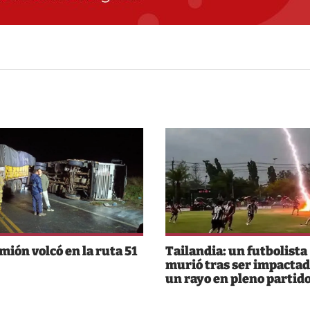
mión volcó en la ruta 51
Tailandia: un futbolista
murió tras ser impactad
un rayo en pleno partid