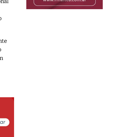
onal
o
nte
o
in