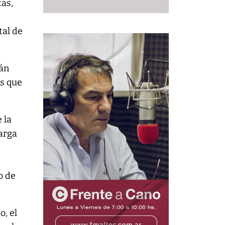
tas,
tal de
rán
as que
 la
arga
o de
o, el