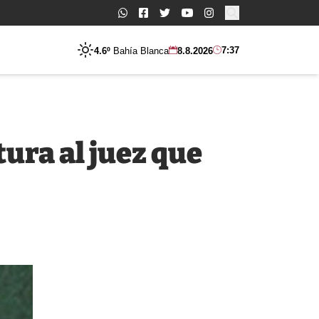
Buscar:
7:37
4.6º
Bahía Blanca
8.8.2026
ura al juez que