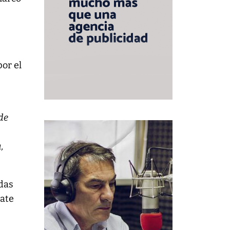
por el
 de
,
idas
bate