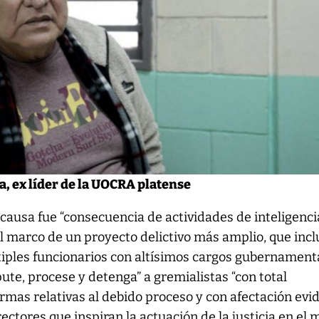
a, ex líder de la UOCRA platense
 causa fue “consecuencia de actividades de inteligenci
el marco de un proyecto delictivo más amplio, que inclu
tiples funcionarios con altísimos cargos gubernament
ute, procese y detenga” a gremialistas “con total
rmas relativas al debido proceso y con afectación evi
rectores que inspiran la actuación de la justicia en el