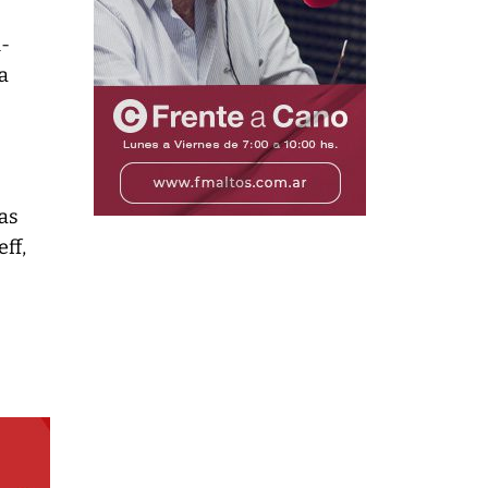
l-
la
las
ff,