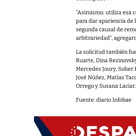
“Asimismo, utiliza esa 
para dar apariencia de lí
segunda causal de remo
arbitrariedad”, agregar
La solicitud también fu
Ruarte, Dina Rezinovsky
Mercedes Joury, Soher E
José Núñez, Matías Tac
Orrego y Susana Laciar
Fuente: diario Infobae