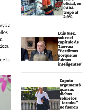
oficial, en
CABA
trepó al
2,9%
seyó a
llos
Luis Juez,
sobre el
en
capítulo de
adora
Tierras:
“Perdimos
porque no
de la
fuimos
inteligentes”
Caputo
argumentó
que sus
dichos
sobre los
“tarados”
no fueron