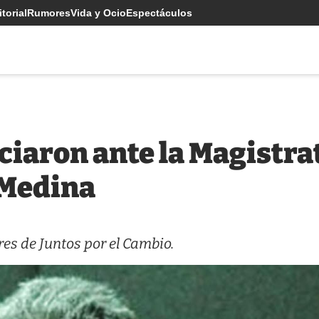
torial
Rumores
Vida y Ocio
Espectáculos
iaron ante la Magistrat
 Medina
res de Juntos por el Cambio.