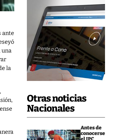
s ante
reseyó
n una
rar
de la
,
Otras noticias
sión,
Nacionales
rense
Antes de
manera
conocerse
el IPC