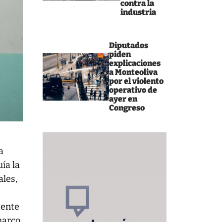
contra la
industria
Diputados
piden
explicaciones
a Monteoliva
por el violento
operativo de
ayer en
Congreso
a
ía la
ales,
dente
 marco