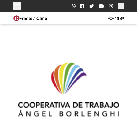
Buscar:
10.4º