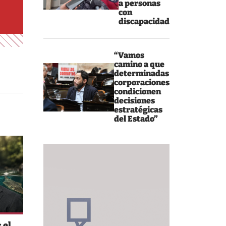
a personas
con
discapacidad
“Vamos
camino a que
determinadas
corporaciones
condicionen
decisiones
estratégicas
del Estado”
 el