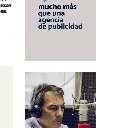
Bezos
 en