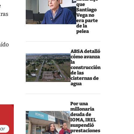
que
e
Santiago
tras
Vega no
era parte
de la
pelea
aído
ABSA detalló
cómo avanza
la
construcción
de las
cisternas de
agua
Por una
millonaria
deuda de
IOMA, IREL
suspendió
prestaciones