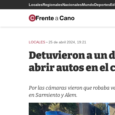
Locales
Regionales
Nacionales
Mundo
Deportes
Edi
-
LOCALES
25 de abril 2024, 19:21
Detuvieron a un 
abrir autos en el 
Por las cámaras vieron que robaba veh
en Sarmiento y Alem.