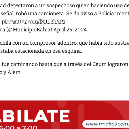
ad detectaron a un sospechoso quien haciendo uso d
 señal, robó una camioneta. Se da aviso a Policía mien
s
pic.twitter.com/fSiILPhYP7
nca (@MunicipioBahia)
April 25, 2024
hila con un compresor adentro, que había sido sustr
staba estacionada en esa esquina.
e fue caminando hasta que a través del Ceum lograron
o y Alem.