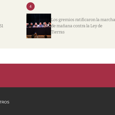
4
Los gremios ratificaron la march
51
de mañana contra la Ley de
Tierras
TROS