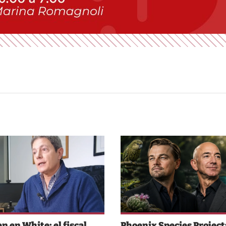
n en White: el fiscal
Phoenix Species Project: