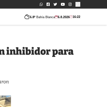
Buscar:
16:22
6.8º
Bahía Blanca
6.8.2026
n inhibidor para
taron