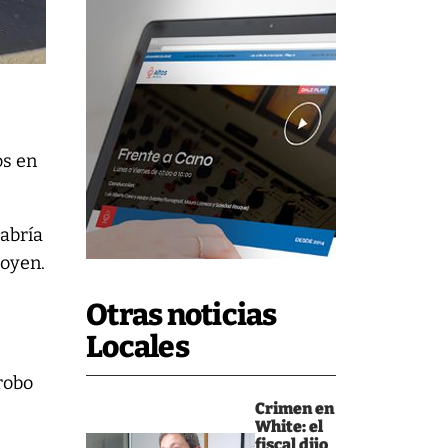
os en
abría
goyen.
Otras noticias
Locales
robo
Crimen en
White: el
fiscal dijo