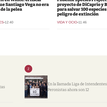
que Santiago Vega no era
proyecto de DiCaprio y 
 de la pelea
para salvar 100 especies
peligro de extinción
-
-
ES
12:40
VIDA Y OCIO
11:46
2
En la llamada Liga de Intendentes
tas
Peronistas ahora son 12