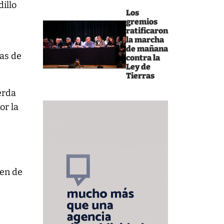
illo
Los
gremios
ratificaron
la marcha
de mañana
das de
contra la
Ley de
Tierras
erda
or la
cen de