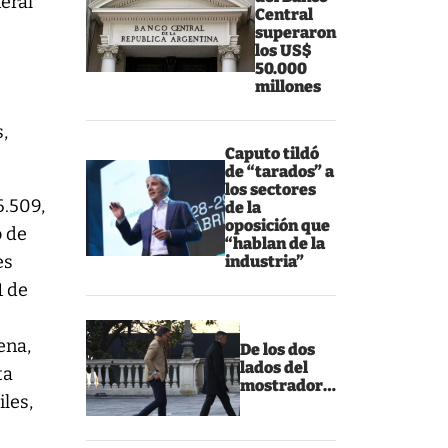
neral
Central
superaron
los US$
50.000
millones
,
Caputo tildó
de “tarados” a
los sectores
6.509,
de la
oposición que
o de
“hablan de la
es
industria”
1 de
ena,
De los dos
lados del
ta
mostrador…
iles,