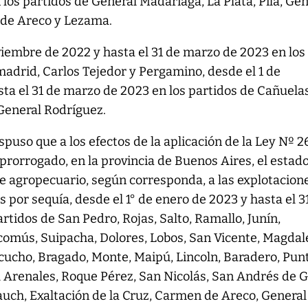
 los partidos de General Madariaga, La Plata, Pila, Ge
 de Areco y Lezama.
viembre de 2022 y hasta el 31 de marzo de 2023 en los
adrid, Carlos Tejedor y Pergamino, desde el 1 de
ta el 31 de marzo de 2023 en los partidos de Cañuelas
General Rodríguez.
uso que a los efectos de la aplicación de la Ley Nº 2
 prorrogado, en la provincia de Buenos Aires, el estad
e agropecuario, según corresponda, a las explotacion
 por sequía, desde el 1° de enero de 2023 y hasta el 3
rtidos de San Pedro, Rojas, Salto, Ramallo, Junín,
scomús, Suipacha, Dolores, Lobos, San Vicente, Magdal
cucho, Bragado, Monte, Maipú, Lincoln, Baradero, Pun
al Arenales, Roque Pérez, San Nicolás, San Andrés de G
uch, Exaltación de la Cruz, Carmen de Areco, General