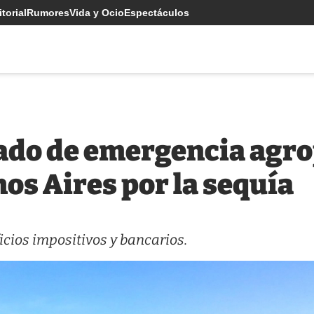
torial
Rumores
Vida y Ocio
Espectáculos
tado de emergencia agro
os Aires por la sequía
cios impositivos y bancarios.