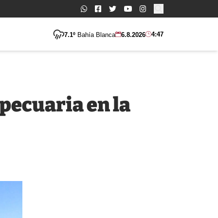
Buscar:
4:47
7.1º
Bahía Blanca
6.8.2026
pecuaria en la