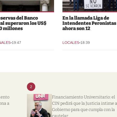
eservas del Banco
En la llamada Liga de
al superaron los US$
Intendentes Peronistas
0 millones
ahora son 12
-
-
NALES
19:47
LOCALES
18:39
2
iento
Financiamiento Universitario: el
ona a
CIN pedirá que la Justicia intime a
Gobierno para que cumpla con la
cautelar