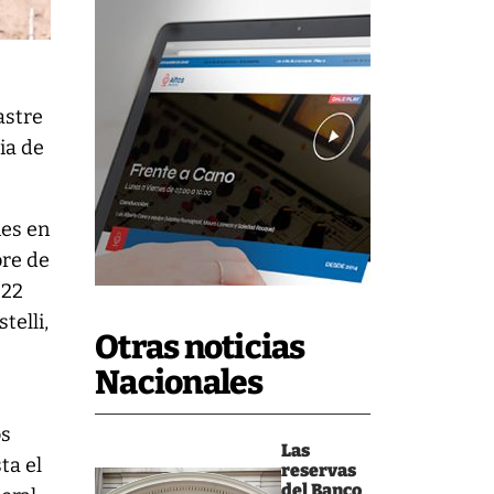
astre
ia de
nes en
bre de
022
telli,
Otras noticias
Nacionales
os
Las
ta el
reservas
del Banco