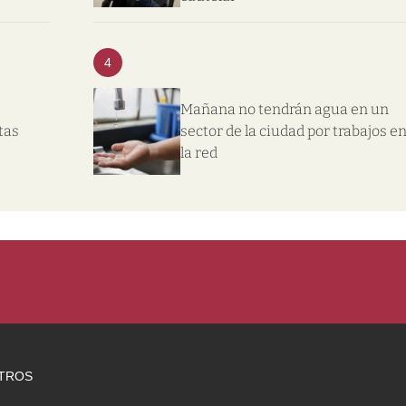
4
Mañana no tendrán agua en un
tas
sector de la ciudad por trabajos e
la red
TROS