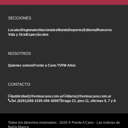
SECCIONES
Locales
Regionales
Nacionales
Mundo
Deportes
Editorial
Rumores
Vida y Ocio
Espectáculos
NOSOTROS
Quienes somos
Frente a Cano TV
FM Altos
CONTACTO
publicidad@frenteacano.com.ar
diario@frenteacano.com.ar
Tel. (0291)
456 4195
-
456 4006
Drago 23, piso 11, oficinas 6, 7 y 8
Todos los derechos reservados -
2026
® Frente A Cano - Las noticias de
Bahía Blanca