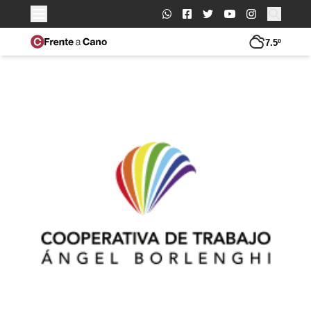
Buscar:
7.5º