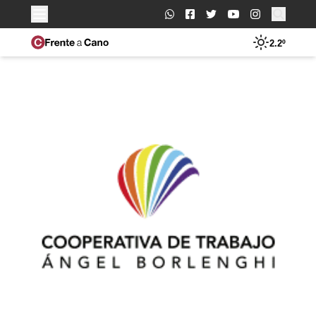
Buscar:
2.2º