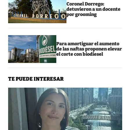
Coronel Dorrego:
detuvieron a un docente
por grooming
Para amortiguar el aumento
de las naftas proponen elevar
el corte con biodiesel
TE PUEDE INTERESAR