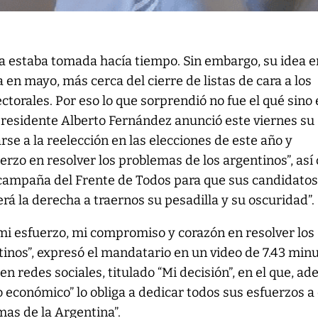
ya estaba tomada hacía tiempo. Sin embargo, su idea e
en mayo, más cerca del cierre de listas de cara a los
ctorales. Por eso lo que sorprendió no fue el qué sino 
presidente Alberto Fernández anunció este viernes su
rse a la reelección en las elecciones de este año y
uerzo en resolver los problemas de los argentinos”, as
a campaña del Frente de Todos para que sus candidato
rá la derecha a traernos su pesadilla y su oscuridad”.
mi esfuerzo, mi compromiso y corazón en resolver los
inos”, expresó el mandatario en un video de 7.43 min
n redes sociales, titulado “Mi decisión”, en el que, ad
o económico” lo obliga a dedicar todos sus esfuerzos a
mas de la Argentina”.