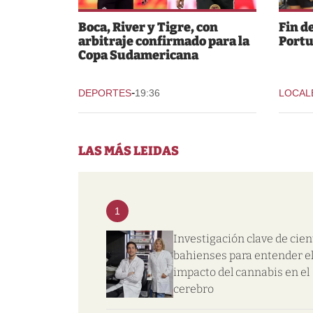
Boca, River y Tigre, con
Fin d
arbitraje confirmado para la
Portu
Copa Sudamericana
-
DEPORTES
19:36
LOCAL
LAS MÁS LEIDAS
1
Investigación clave de cien
bahienses para entender e
impacto del cannabis en el
cerebro