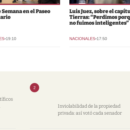
e Semana en el Paseo
Luis Juez, sobre el capít
ario
Tierras: “Perdimos por
no fuimos inteligentes”
-
-
ES
19:10
NACIONALES
17:50
2
tíficos
l
Inviolabilidad de la propiedad
privada: así votó cada senador