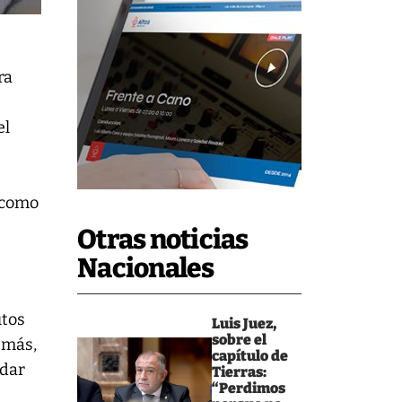
ra
el
í como
s
Otras noticias
Nacionales
utos
Luis Juez,
sobre el
emás,
capítulo de
 dar
Tierras:
“Perdimos