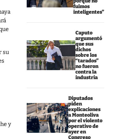
porque no
fuimos
 haya
inteligentes”
ará
 que
Caputo
argumentó
que sus
dichos
r su
sobre los
es
“tarados”
no fueron
contra la
industria
Diputados
piden
explicaciones
a Monteoliva
por el violento
che y
operativo de
ayer en
Congreso