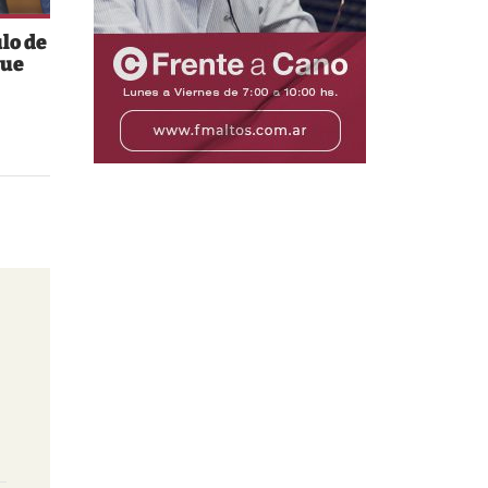
ulo de
que