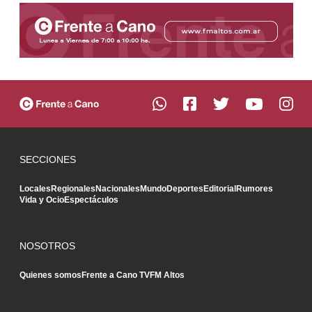
SECCIONES
Locales
Regionales
Nacionales
Mundo
Deportes
Editorial
Rumores
Vida y Ocio
Espectáculos
NOSOTROS
Quienes somos
Frente a Cano TV
FM Altos