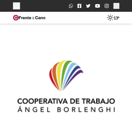
Buscar:
13º