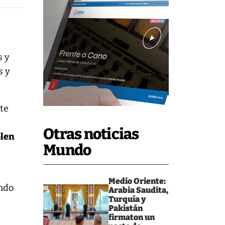
s y
s y
nte
Otras noticias
plen
Mundo
Medio Oriente:
endo
Arabia Saudita,
Turquía y
Pakistán
firmaton un