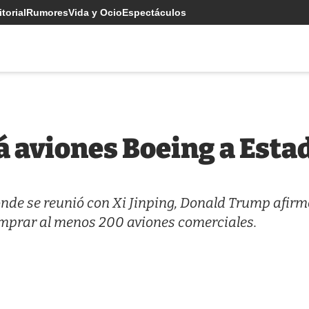
torial
Rumores
Vida y Ocio
Espectáculos
á aviones Boeing a Esta
donde se reunió con Xi Jinping, Donald Trump afir
mprar al menos 200 aviones comerciales.