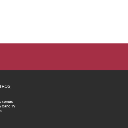
TROS
s somos
a Cano TV
s