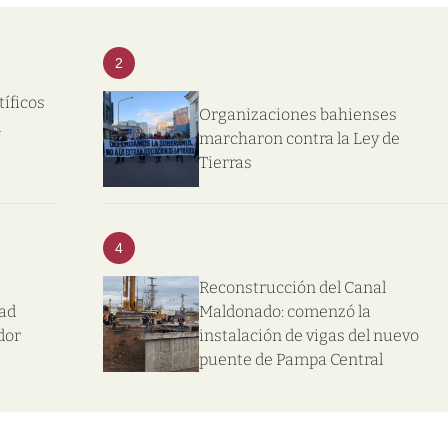
2
tíficos
Organizaciones bahienses
l
marcharon contra la Ley de
Tierras
4
Reconstrucción del Canal
dad
Maldonado: comenzó la
dor
instalación de vigas del nuevo
puente de Pampa Central