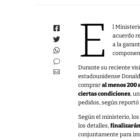
E
l Minister
acuerdo re
a la garan
component
Durante su reciente visi
estadounidense Donald
comprar
al menos 200 
ciertas condiciones
, u
pedidos, según reportó
Según el ministerio, l
los detalles,
finalizarán
conjuntamente para im