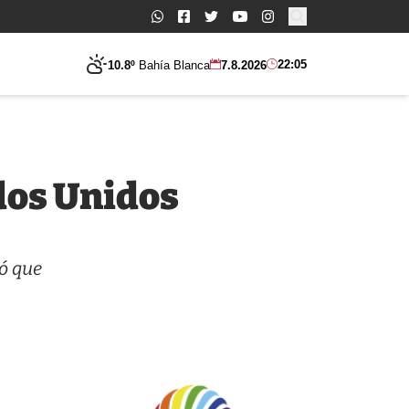
Buscar:
22:05
10.8º
Bahía Blanca
7.8.2026
dos Unidos
mó que