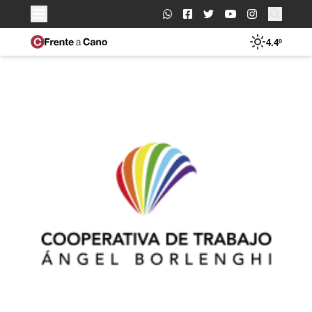
Buscar:
4.4º