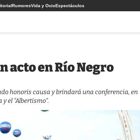
torial
Rumores
Vida y Ocio
Espectáculos
n acto en Río Negro
ado honoris causa y brindará una conferencia, en
y el "Albertismo".