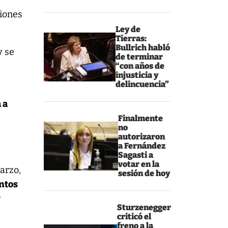
siones
Ley de
Tierras:
Bullrich habló
y se
de terminar
“con años de
injusticia y
delincuencia”
 a
Finalmente
no
autorizaron
a Fernández
Sagasti a
votar en la
arzo,
sesión de hoy
entos
r
Sturzenegger
criticó el
freno a la