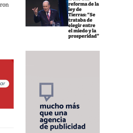
reforma de la
eron
ley de
a
Tierras: “Se
trataba de
elegir entre
el miedo y la
prosperidad”