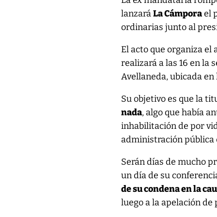
La ex mandataria rompe
lanzará
La Cámpora
el 
ordinarias junto al pre
El acto que organiza el
realizará a las 16 en l
Avellaneda, ubicada en
Su objetivo es que la ti
nada
, algo que había a
inhabilitación de por vi
administración pública 
Serán días de mucho pro
un día de su conferenci
de su condena en la ca
luego a la apelación de