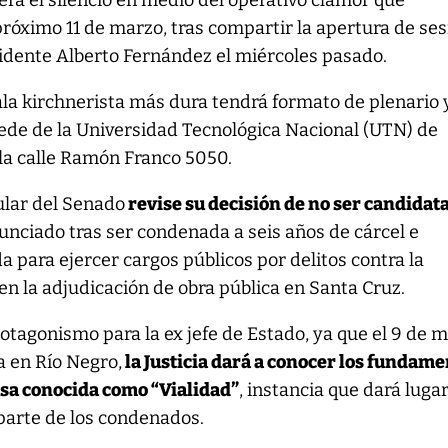
rá el silencio en medio del operativo clamor que
próximo 11 de marzo, tras compartir la apertura de se
sidente Alberto Fernández el miércoles pasado.
 ala kirchnerista más dura tendrá formato de plenario 
a sede de la Universidad Tecnológica Nacional (UTN) de
 la calle Ramón Franco 5050.
tular del Senado
revise su decisión de no ser candidata
nunciado tras ser condenada a seis años de cárcel e
da para ejercer cargos públicos por delitos contra la
en la adjudicación de obra pública en Santa Cruz.
tagonismo para la ex jefe de Estado, ya que el 9 de m
a en Río Negro,
la Justicia dará a conocer los fundam
usa conocida como “Vialidad”
, instancia que dará luga
 parte de los condenados.