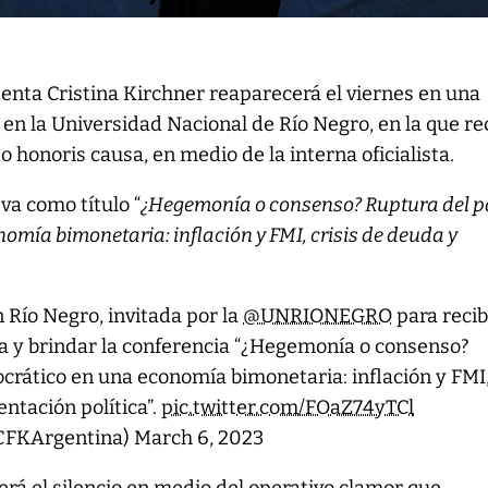
denta Cristina Kirchner reaparecerá el viernes en una
 en la Universidad Nacional de Río Negro, en la que re
 honoris causa, en medio de la interna oficialista.
eva como título “
¿Hegemonía o consenso? Ruptura del p
omía bimonetaria: inflación y FMI, crisis de deuda y
.
n Río Negro, invitada por la
@UNRIONEGRO
para recib
a y brindar la conferencia “¿Hegemonía o consenso?
crático en una economía bimonetaria: inflación y FMI
entación política”.
pic.twitter.com/FOaZ74yTCl
@CFKArgentina)
March 6, 2023