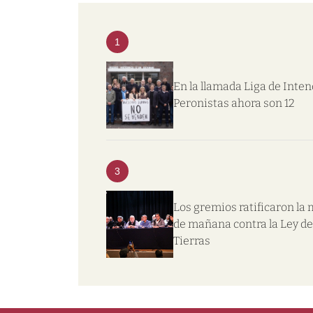
1
En la llamada Liga de Inte
Peronistas ahora son 12
3
Los gremios ratificaron la
de mañana contra la Ley de
Tierras