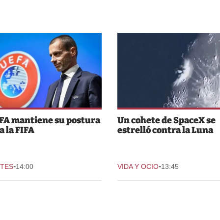
FA mantiene su postura
Un cohete de SpaceX se
a la FIFA
estrelló contra la Luna
-
-
TES
14:00
VIDA Y OCIO
13:45