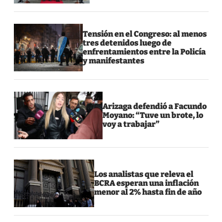
Tensión en el Congreso: al menos
tres detenidos luego de
enfrentamientos entre la Policía
y manifestantes
Arizaga defendió a Facundo
Moyano: “Tuve un brote, lo
voy a trabajar”
Los analistas que releva el
BCRA esperan una inflación
menor al 2% hasta fin de año