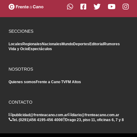
SECCIONES
Locales
Regionales
Nacionales
Mundo
Deportes
Editorial
Rumores
Vida y Ocio
Espectáculos
NOSOTROS
Quienes somos
Frente a Cano TV
FM Altos
CONTACTO
publicidad@frenteacano.com.ar
diario@frenteacano.com.ar
Tel. (0291)
456 4195
-
456 4006
Drago 23, piso 11, oficinas 6, 7 y 8