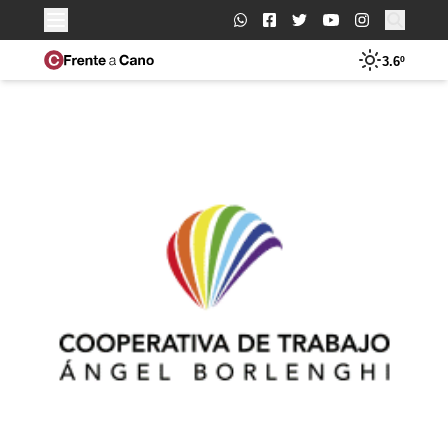
Buscar:
3.6º