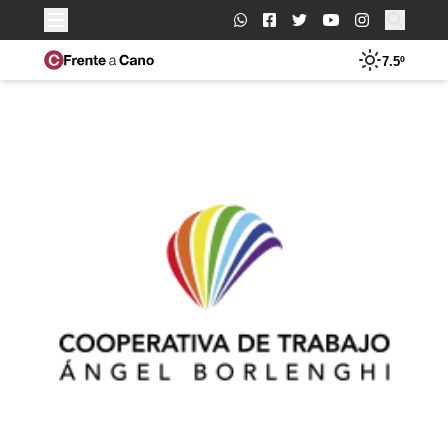
Buscar:
7.5º