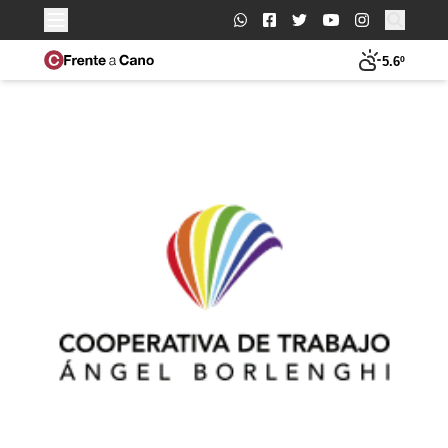
Buscar:
5.6º