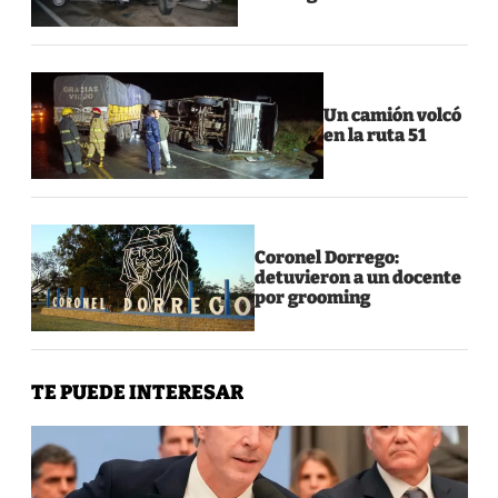
Un camión volcó
en la ruta 51
Coronel Dorrego:
detuvieron a un docente
por grooming
TE PUEDE INTERESAR