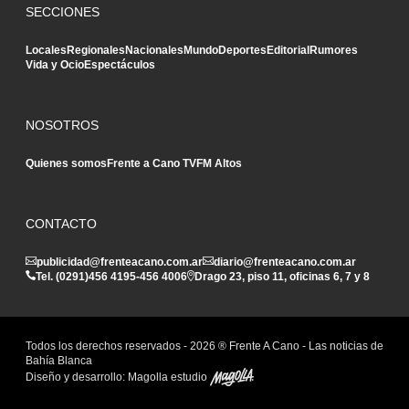
SECCIONES
Locales
Regionales
Nacionales
Mundo
Deportes
Editorial
Rumores
Vida y Ocio
Espectáculos
NOSOTROS
Quienes somos
Frente a Cano TV
FM Altos
CONTACTO
publicidad@frenteacano.com.ar
diario@frenteacano.com.ar
Tel. (0291)
456 4195
-
456 4006
Drago 23, piso 11, oficinas 6, 7 y 8
Todos los derechos reservados -
2026
® Frente A Cano - Las noticias de
Bahía Blanca
Diseño y desarrollo:
Magolla estudio