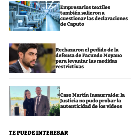
Empresarios textiles
también salieron a
cuestionar las declaraciones
de Caputo
Rechazaron el pedido de la
defensa de Facundo Moyano
para levantar las medidas
restrictivas
Caso Martín Insaurralde: la
Justicia no pudo probar la
autenticidad de los videos
TE PUEDE INTERESAR