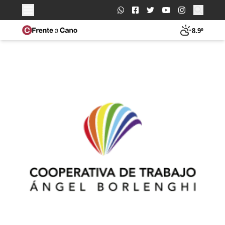
Buscar:
8.9º