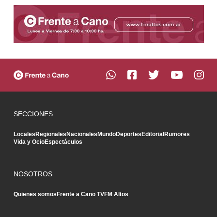
SECCIONES
Locales
Regionales
Nacionales
Mundo
Deportes
Editorial
Rumores
Vida y Ocio
Espectáculos
NOSOTROS
Quienes somos
Frente a Cano TV
FM Altos