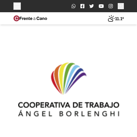
Buscar:
11.1º