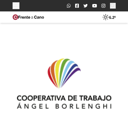
Buscar:
6.2º