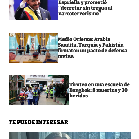
Espriella y prometió
“derrotar sin tregua al
narcoterrorismo”
Medio Oriente: Arabia
Saudita, Turquía y Pakistán
firmaton un pacto de defensa
mutua
Tiroteo en una escuela de
Bangkok: 8 muertos y 30
heridos
TE PUEDE INTERESAR