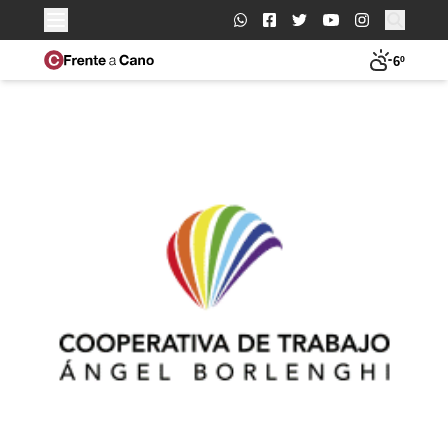
Buscar:
6º